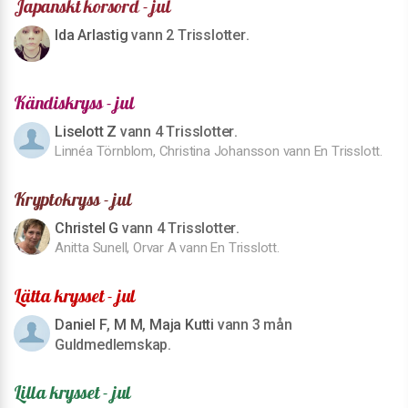
Japanskt korsord - jul
Ida Arlastig
vann 2 Trisslotter.
Kändiskryss - jul
Liselott Z
vann 4 Trisslotter.
Linnéa Törnblom
,
Christina Johansson
vann En Trisslott.
Kryptokryss - jul
Christel G
vann 4 Trisslotter.
Anitta Sunell
,
Orvar A
vann En Trisslott.
Lätta krysset - jul
Daniel F
,
M M
,
Maja Kutti
vann 3 mån
Guldmedlemskap.
Lilla krysset - jul