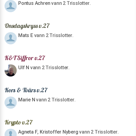
Pontus Achren
vann 2 Trisslotter.
Onsdagskryss v.27
Mats E
vann 2 Trisslotter.
K&T Siffror v.27
Ulf N
vann 2 Trisslotter.
Kors & Tvärs v.27
Marie N
vann 2 Trisslotter.
Krypto v.27
Agneta F
,
Kristoffer Nyberg
vann 2 Trisslotter.