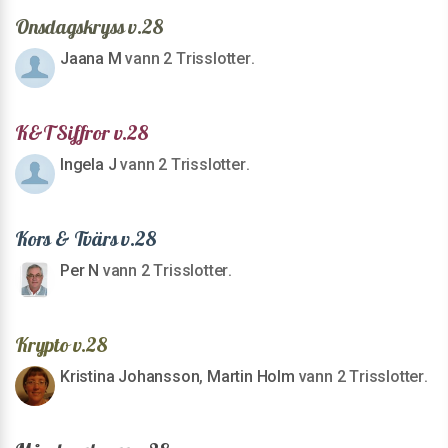
Onsdagskryss v.28
Jaana M
vann 2 Trisslotter.
K&T Siffror v.28
Ingela J
vann 2 Trisslotter.
Kors & Tvärs v.28
Per N
vann 2 Trisslotter.
Krypto v.28
Kristina Johansson
,
Martin Holm
vann 2 Trisslotter.