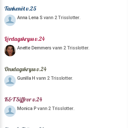
Tankenöt v.25
Anna Lena S
vann 2 Trisslotter.
Lördagskryss v.24
Anette Demmers
vann 2 Trisslotter.
Onsdagskryss v.24
Gunilla H
vann 2 Trisslotter.
K&T Siffror v.24
Monica P
vann 2 Trisslotter.