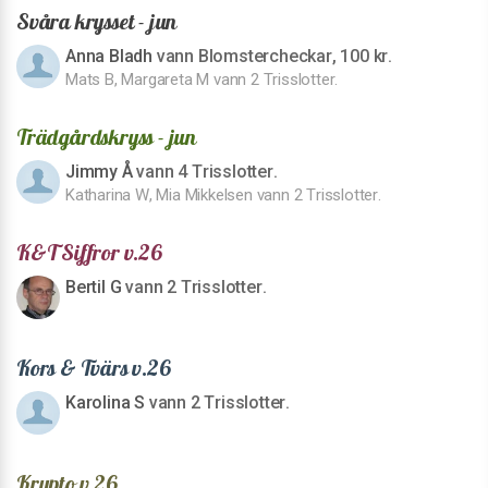
Svåra krysset - jun
Anna Bladh
vann Blomstercheckar, 100 kr.
Mats B
,
Margareta M
vann 2 Trisslotter.
Trädgårdskryss - jun
Jimmy Å
vann 4 Trisslotter.
Katharina W
,
Mia Mikkelsen
vann 2 Trisslotter.
K&T Siffror v.26
Bertil G
vann 2 Trisslotter.
Kors & Tvärs v.26
Karolina S
vann 2 Trisslotter.
Krypto v.26