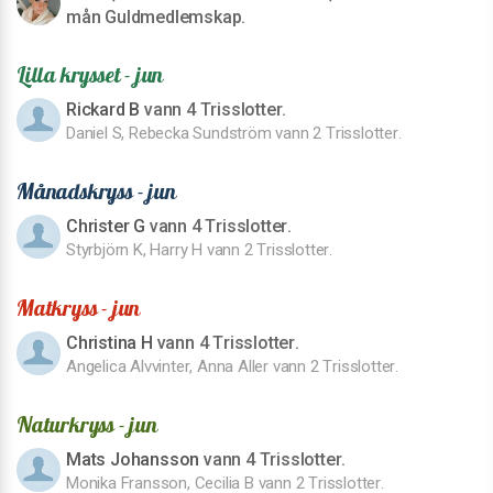
mån Guldmedlemskap.
Lilla krysset - jun
Rickard B
vann 4 Trisslotter.
Daniel S
,
Rebecka Sundström
vann 2 Trisslotter.
Månadskryss - jun
Christer G
vann 4 Trisslotter.
Styrbjörn K
,
Harry H
vann 2 Trisslotter.
Matkryss - jun
Christina H
vann 4 Trisslotter.
Angelica Alvvinter
,
Anna Aller
vann 2 Trisslotter.
Naturkryss - jun
Mats Johansson
vann 4 Trisslotter.
Monika Fransson
,
Cecilia B
vann 2 Trisslotter.