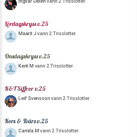
Ingvar Delén
vann 2 Trisslotter.
Lördagskryss v.25
Maarit J
vann 2 Trisslotter.
Onsdagskryss v.25
Kent M
vann 2 Trisslotter.
K&T Siffror v.25
Leif Svensson
vann 2 Trisslotter.
Kors & Tvärs v.25
Camila M
vann 2 Trisslotter.