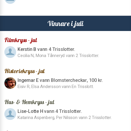
Vinnare i juli
Filmkryss - jul
Kerstin B
vann 4 Trisslotter.
Cecilia N
,
Mona Tånneryd
vann 2 Trisslotter.
Historiekryss - jul
Ingemar E
vann Blomstercheckar, 100 kr.
Eisiv R
,
Elsa Andersson
vann En Trisslott.
Hus- & Hemkryss - jul
Lise-Lotte H
vann 4 Trisslotter.
Katarina Aspenberg
,
Per Nilsson
vann 2 Trisslotter.