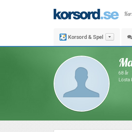
Kor
Korsord & Spel
Ma
68 år
Lösta 