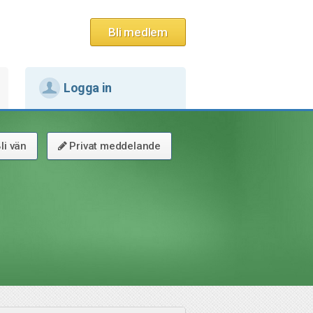
Bli medlem
Logga in
li vän
Privat meddelande