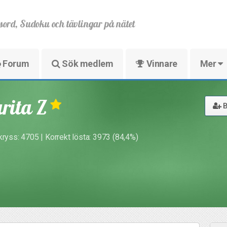
sord, Sudoku och tävlingar på nätet
Forum
Sök medlem
Vinnare
Mer
rita Z
B
kryss: 4705 | Korrekt lösta: 3973 (84,4%)