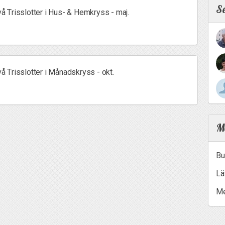
S
två Trisslotter i Hus- & Hemkryss - maj.
två Trisslotter i Månadskryss - okt.
Me
Bu
Lä
Me