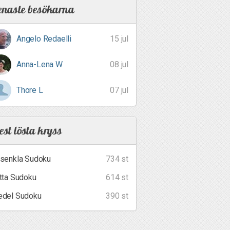
enaste besökarna
Angelo Redaelli
15 jul
Anna-Lena W
08 jul
Thore L
07 jul
st lösta kryss
senkla Sudoku
734 st
tta Sudoku
614 st
del Sudoku
390 st