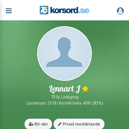
Lennart J
73 år, Linköping
Lösta kryss: 5518 | Korrekt lösta: 4581 (83%)
Bli vän
Privat meddelande