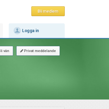
Bli medlem
Logga in
li vän
Privat meddelande