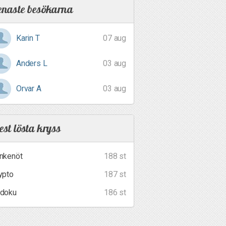
enaste besökarna
Karin T
07 aug
Anders L
03 aug
Orvar A
03 aug
st lösta kryss
nkenöt
188 st
ypto
187 st
doku
186 st