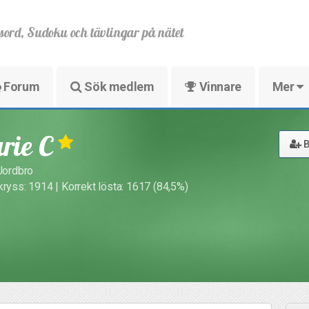
sord, Sudoku och tävlingar på nätet
Forum
Sök medlem
Vinnare
Mer
rie C
B
 Jordbro
kryss: 1914 | Korrekt lösta: 1617 (84,5%)