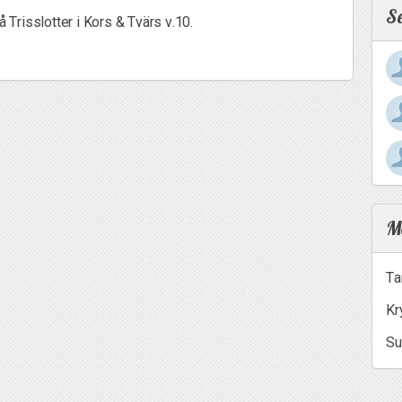
S
å Trisslotter i Kors & Tvärs v.10.
Me
Ta
Kr
Su