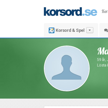
Kor
Korsord & Spel
Ma
59 år,
Lösta 