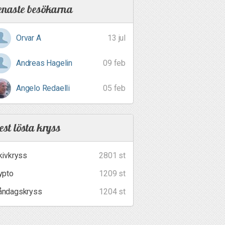
enaste besökarna
Orvar A
13 jul
Andreas Hagelin
09 feb
Angelo Redaelli
05 feb
st lösta kryss
kivkryss
2801 st
ypto
1209 st
ndagskryss
1204 st