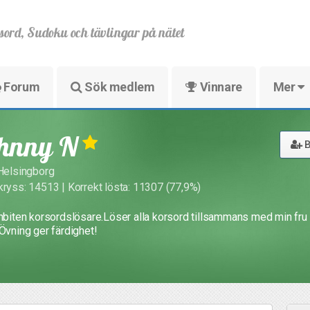
sord, Sudoku och tävlingar på nätet
Forum
Sök medlem
Vinnare
Mer
hnny N
B
 Helsingborg
kryss: 14513 | Korrekt lösta: 11307 (77,9%)
inbiten korsordslösare.Löser alla korsord tillsammans med min fru
.Övning ger färdighet!