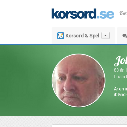
Kor
Korsord & Spel
Jo
83 år,
Lösta 
Är en 
ibland