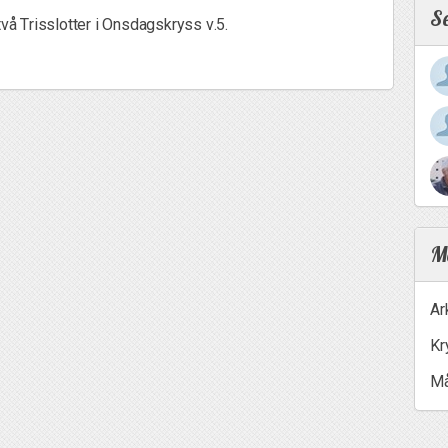
S
två Trisslotter i Onsdagskryss v.5.
Me
Ar
Kr
Må