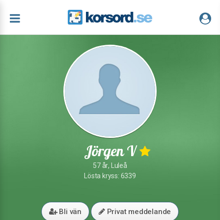
Jörgen V
57 år, Luleå
Lösta kryss: 6339
Bli vän
Privat meddelande