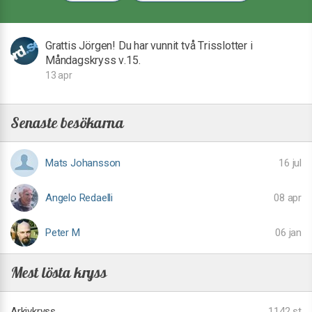
Grattis Jörgen! Du har vunnit två Trisslotter i
Måndagskryss v.15.
13 apr
Senaste besökarna
Mats Johansson
16 jul
Angelo Redaelli
08 apr
Peter M
06 jan
Mest lösta kryss
Arkivkryss
1142 st