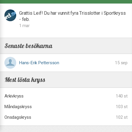
Grattis Leif! Du har vunnit fyra Trisslotter i Sportkryss
- feb.
1 mar
Senaste besökarna
Hans-Erik Pettersson
15 sep
Mest lösta kryss
Arkivkryss
140 st
Måndagskryss
103 st
Onsdagskryss
102 st