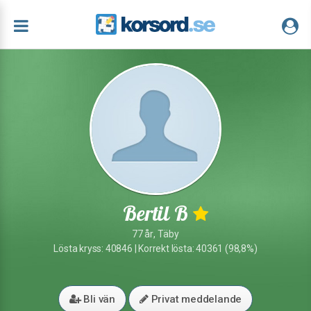
Bertil B
77 år, Täby
Lösta kryss: 40846 | Korrekt lösta: 40361 (98,8%)
Bli vän
Privat meddelande