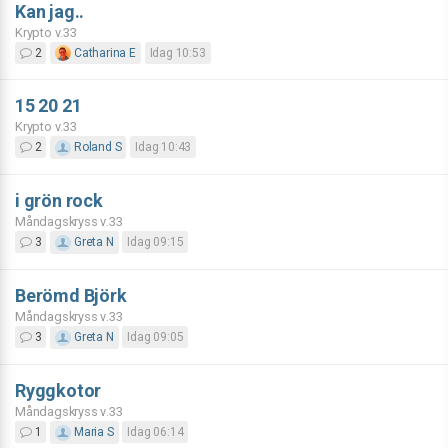
Kan jag..
Krypto v.33
2
Catharina E
Idag 10:53
15 20 21
Krypto v.33
2
Roland S
Idag 10:43
i grön rock
Måndagskryss v.33
3
Greta N
Idag 09:15
Berömd Björk
Måndagskryss v.33
3
Greta N
Idag 09:05
Ryggkotor
Måndagskryss v.33
1
Maria S
Idag 06:14