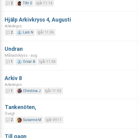
2
Titti S
Igår 11:16
Hjälp Arkivkryss 4, Augusti
Arkivkryss
2
Lars N
Igår 11:06
Undran
Månadskryss - aug
1
Orvar A
Igår 11:06
Arkiv 8
Arkivkryss
1
Christina J
Igår 11:03
Tankenöten,
Övrigt
2
Susanne M
Igår 09:11
Till gagn