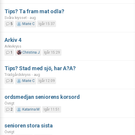
Tips? Ta fram mat odla?
Svåra krysset - aug
5
Marie C
Igår 15:37
Arkiv 4
Arkivkryss
1
Christina J
Igår 15:29
Tips? Stad med sjö, har A?A?
Trädgårdskryss - aug
3
Marie C
Igår 12:09
ordsmedjan seniorens korsord
Övrigt
2
Katarina M
Igår 11:51
senioren stora sista
Övrigt