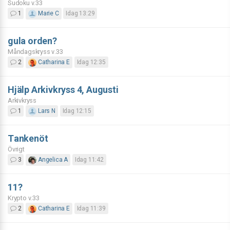
Sudoku v.33
1
Marie C
Idag 13:29
gula orden?
Måndagskryss v.33
2
Catharina E
Idag 12:35
Hjälp Arkivkryss 4, Augusti
Arkivkryss
1
Lars N
Idag 12:15
Tankenöt
Övrigt
3
Angelica A
Idag 11:42
11?
Krypto v.33
2
Catharina E
Idag 11:39