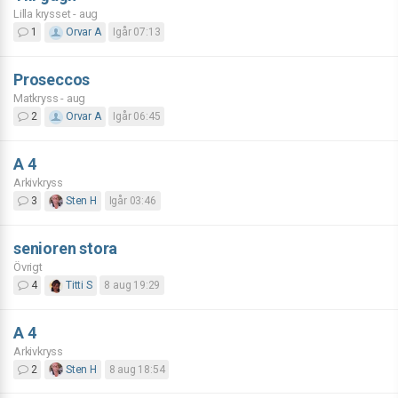
Lilla krysset - aug
1
Orvar A
Igår 07:13
Proseccos
Matkryss - aug
2
Orvar A
Igår 06:45
A 4
Arkivkryss
3
Sten H
Igår 03:46
senioren stora
Övrigt
4
Titti S
8 aug 19:29
A 4
Arkivkryss
2
Sten H
8 aug 18:54