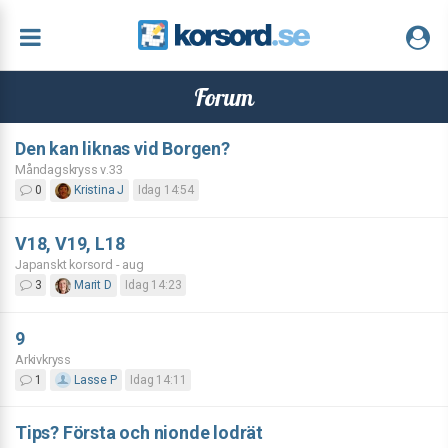
Forum
Den kan liknas vid Borgen?
Måndagskryss v.33
0
Kristina J
Idag 14:54
V18, V19, L18
Japanskt korsord - aug
3
Marit D
Idag 14:23
9
Arkivkryss
1
Lasse P
Idag 14:11
Tips? Första och nionde lodrät