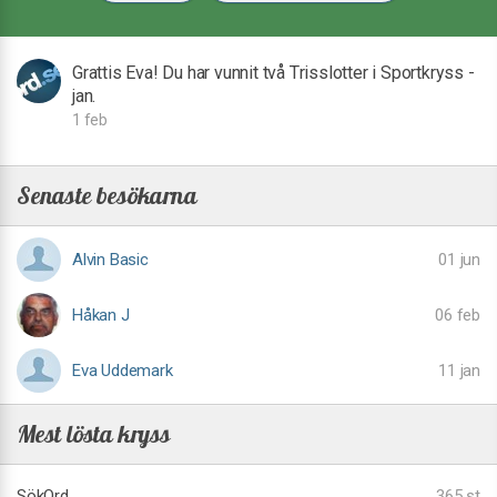
Grattis Eva! Du har vunnit två Trisslotter i Sportkryss -
jan.
1 feb
Senaste besökarna
Alvin Basic
01 jun
Håkan J
06 feb
Eva Uddemark
11 jan
Mest lösta kryss
SökOrd
365 st