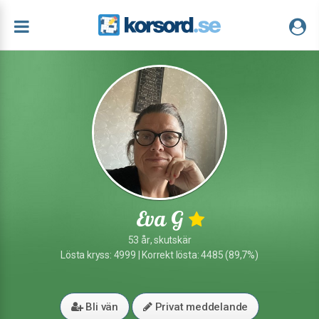
Eva G
53 år, skutskär
Lösta kryss: 4999 | Korrekt lösta: 4485 (89,7%)
Bli vän
Privat meddelande