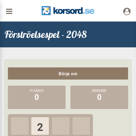
Förströelsespel - 2048
Börja om
0
0
2