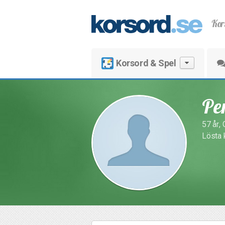
Kor
Korsord & Spel
Pe
57 år,
Lösta 