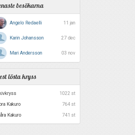
enaste besökarna
Angelo Redaelli
11 jan
Karin Johansson
27 dec
Mari Andersson
03 nov
st lösta kryss
kivkryss
1022 st
ora Kakuro
764 st
åra Kakuro
741 st