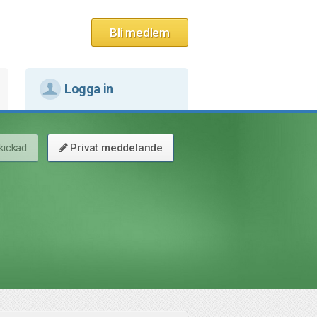
Bli medlem
Logga in
kickad
Privat meddelande