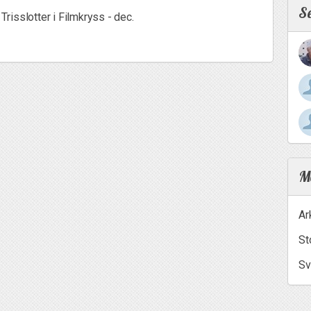
S
 Trisslotter i Filmkryss - dec.
Me
Ar
St
Sv