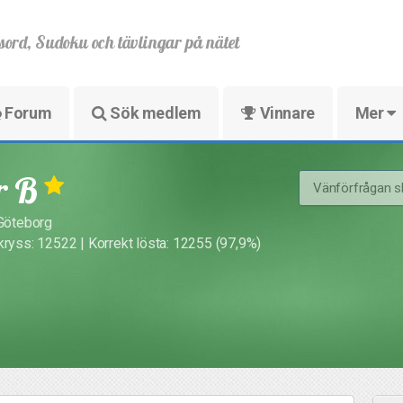
sord, Sudoku och tävlingar på nätet
Forum
Sök medlem
Vinnare
Mer
r B
Vänförfrågan s
 Göteborg
kryss: 12522 | Korrekt lösta: 12255 (97,9%)