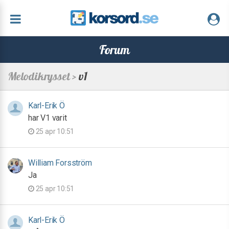
Forum
Melodikrysset >
v1
Karl-Erik Ö
har V1 varit
25 apr 10:51
William Forsström
Ja
25 apr 10:51
Karl-Erik Ö