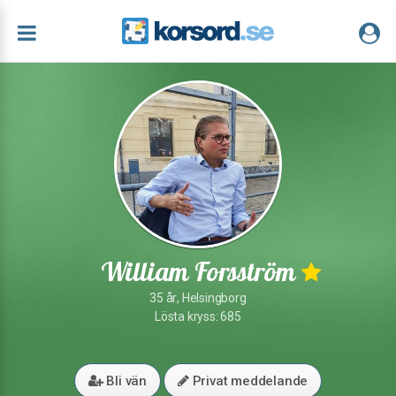
William Forsström
35 år, Helsingborg
Lösta kryss: 685
Bli vän
Privat meddelande