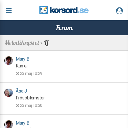
Forum
Melodikrysset >
L1
Mary B
Kan ej
23 maj 10:29
Åsa J
Frösöblomster
23 maj 10:30
Mary B