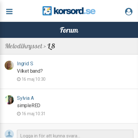
Forum
Melodikrysset >
L 8
Ingrid S
Vilket band?
16 maj 10:30
Sylvia A
simpleRED
16 maj 10:31