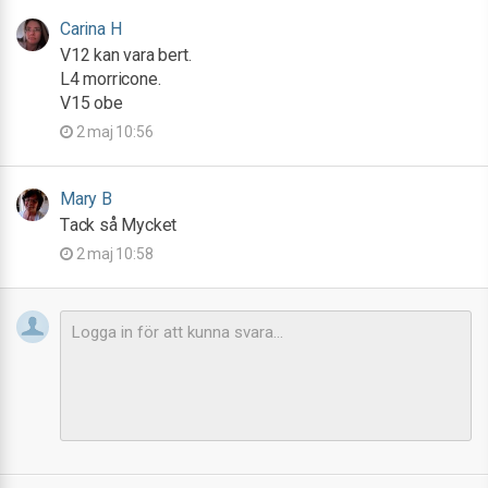
Carina H
V12 kan vara bert.
L4 morricone.
V15 obe
2 maj 10:56
Mary B
Tack så Mycket
2 maj 10:58