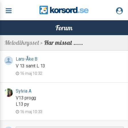
Forum
Melodikrysset >
Har missat .....
Lars-Åke B
V 13 samt L 13
16 maj 10:32
Sylvia A
V13 progg
L13 py
16 maj 10:33