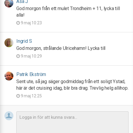
Åsa J
God morgon från ett mulet Trondheim + 11, lycka till
alla!
9 maj 10:23
Ingrid S
God morgon, strålande Ulricehamn! Lycka till
9 maj 10:29
Patrik Ekström
Sent ute, så jag säger godmiddag från ett soligt Ystad,
här är det cruising idag, blir bra drag. Trevlig helg allihop.
9 maj 12:25