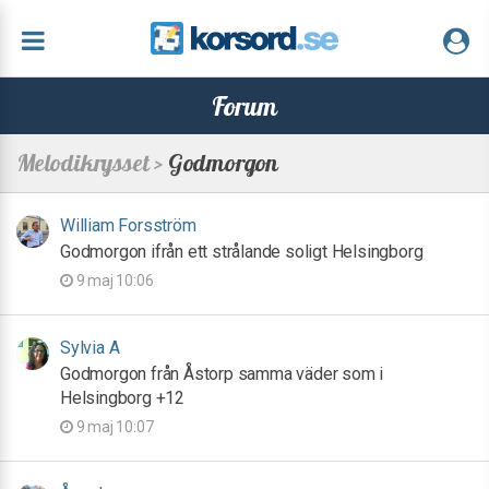
Forum
Melodikrysset >
Godmorgon
William Forsström
Godmorgon ifrån ett strålande soligt Helsingborg
9 maj 10:06
Sylvia A
Godmorgon från Åstorp samma väder som i
Helsingborg +12
9 maj 10:07