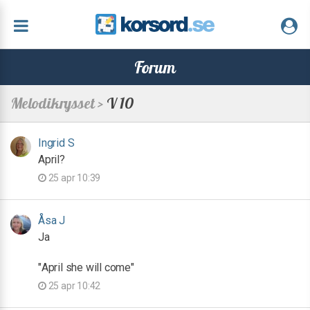
Forum
Melodikrysset >
V 10
Ingrid S
April?
25 apr 10:39
Åsa J
Ja
"April she will come"
25 apr 10:42