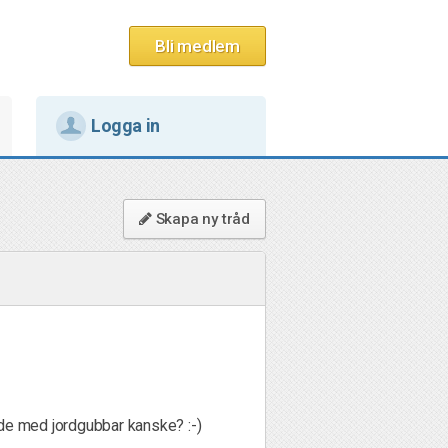
Bli medlem
Logga in
Skapa ny tråd
ande med jordgubbar kanske? :-)