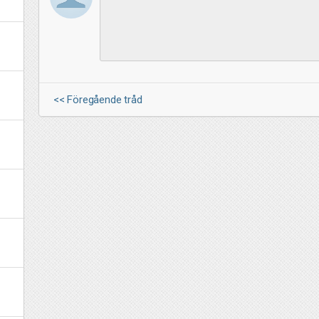
<< Föregående tråd