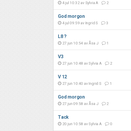
4 jul 10:32 av
Sylvia A
2
God morgon
4 jul 09:59 av
Ingrid S
3
L8 ?
27 jun 10:54 av
Åsa J
1
V3
27 jun 10:48 av
Sylvia A
2
V 12
27 jun 10:40 av
Ingrid S
1
God morgon
27 jun 09:58 av
Åsa J
2
Tack
20 jun 10:58 av
Sylvia A
0