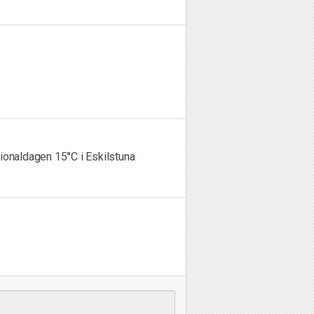
tionaldagen 15°C i Eskilstuna