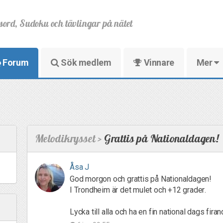
sord, Sudoku och tävlingar på nätet
Forum
Sök medlem
Vinnare
Mer
Melodikrysset >
Grattis på Nationaldagen!
Åsa J
God morgon och grattis på Nationaldagen!
I Trondheim är det mulet och +12 grader.
Lycka till alla och ha en fin national dags fir