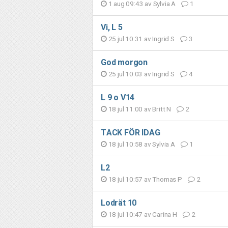
1 aug 09:43 av
Sylvia A
1
Vi, L 5
25 jul 10:31 av
Ingrid S
3
God morgon
25 jul 10:03 av
Ingrid S
4
L 9 o V14
18 jul 11:00 av
Britt N
2
TACK FÖR IDAG
18 jul 10:58 av
Sylvia A
1
L2
18 jul 10:57 av
Thomas P
2
Lodrät 10
18 jul 10:47 av
Carina H
2