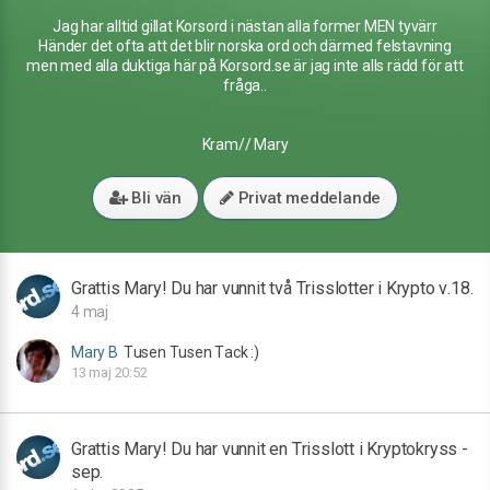
Jag har alltid gillat Korsord i nästan alla former MEN tyvärr
Händer det ofta att det blir norska ord och därmed felstavning
men med alla duktiga här på Korsord.se är jag inte alls rädd för att
fråga..
Kram// Mary
Bli vän
Privat meddelande
Grattis Mary! Du har vunnit två Trisslotter i Krypto v.18.
4 maj
Mary B
Tusen Tusen Tack :)
13 maj 20:52
Grattis Mary! Du har vunnit en Trisslott i Kryptokryss -
sep.