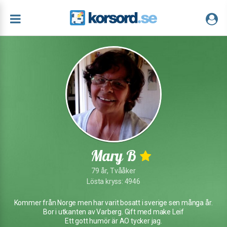
Mary B
79 år, Tvååker
Lösta kryss: 4946
Kommer från Norge men har varit bosatt i sverige sen många år.
Bor i utkanten av Varberg. Gift med make Leif
Ett gott humör är AO tycker jag.