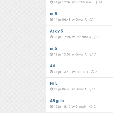
14 jul 12:07 av
Britt-Marie E
4
nr 5
14 jul 06:43 av
Orvar A
1
Arkiv 5
13 jul 17:24 av
Christina J
1
nr 5
13 jul 13:53 av
Orvar A
7
A6
13 jul 13:40 av
Hedda D
2
Nr 5
13 jul 06:40 av
Orvar A
1
A5 gula
12 jul 18:10 av
Greta N
2