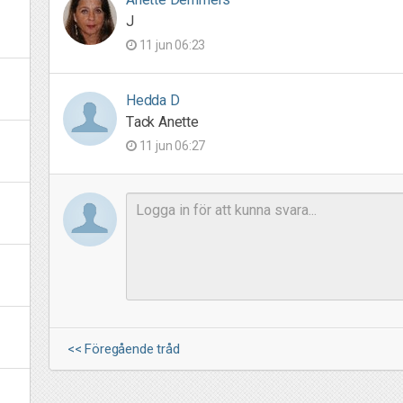
J
11 jun 06:23
Hedda D
Tack Anette
11 jun 06:27
<< Föregående tråd