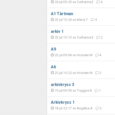
24 jul 09:25 av
Catharina E
4
A1 Tårtman
23 jul 10:24 av
Maria T
4
arkiv 1
23 jul 10:15 av
Catharina E
2
A9
23 jul 09:04 av
Hossein M
4
A6
22 jul 10:22 av
Hossein M
2
arkivkryss 3
19 jul 09:59 av
Tryggve B
1
Arkivkryss 1
18 jul 22:17 av
Angelica A
2