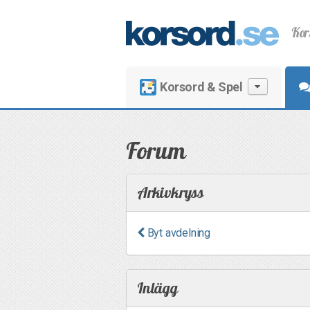
Kor
Korsord & Spel
Forum
Arkivkryss
Byt avdelning
Inlägg