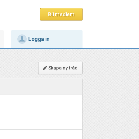
Bli medlem
Logga in
Skapa ny tråd