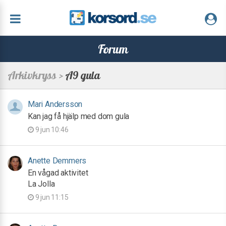
Forum
Arkivkryss >
A9 gula
Mari Andersson
Kan jag få hjälp med dom gula
9 jun 10:46
Anette Demmers
En vågad aktivitet
La Jolla
9 jun 11:15