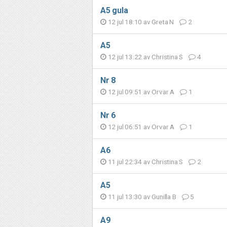
A5 gula
12 jul 18:10 av
Greta N
2
A5
12 jul 13:22 av
Christina S
4
Nr 8
12 jul 09:51 av
Orvar A
1
Nr 6
12 jul 06:51 av
Orvar A
1
A6
11 jul 22:34 av
Christina S
2
A5
11 jul 13:30 av
Gunilla B
5
A9