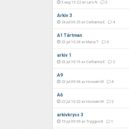
3 aug 13:22 av
Lars N
2
Arkiv 3
24 jul 09:25 av
Catharina E
4
A1 Tårtman
23 jul 10:24 av
Maria T
4
arkiv 1
23 jul 10:15 av
Catharina E
2
A9
23 jul 09:04 av
Hossein M
4
A6
22 jul 10:22 av
Hossein M
2
arkivkryss 3
19 jul 09:59 av
Tryggve B
1