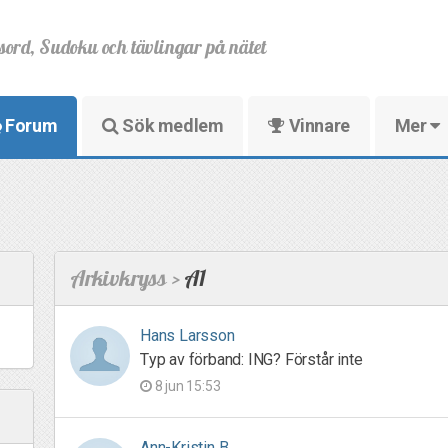
sord, Sudoku och tävlingar på nätet
Forum
Sök medlem
Vinnare
Mer
Arkivkryss >
A1
Hans Larsson
Typ av förband: ING? Förstår inte
8 jun 15:53
Ann-Kristin B