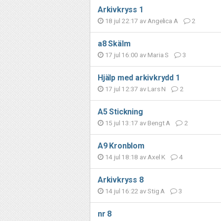
Arkivkryss 1
18 jul 22:17 av
Angelica A
2
a8 Skälm
17 jul 16:00 av
Maria S
3
Hjälp med arkivkrydd 1
17 jul 12:37 av
Lars N
2
A5 Stickning
15 jul 13:17 av
Bengt A
2
A9 Kronblom
14 jul 18:18 av
Axel K
4
Arkivkryss 8
14 jul 16:22 av
Stig A
3
nr 8