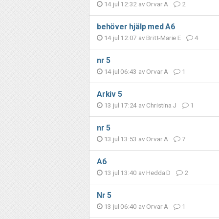
14 jul 12:32 av
Orvar A
2
behöver hjälp med A6
14 jul 12:07 av
Britt-Marie E
4
nr 5
14 jul 06:43 av
Orvar A
1
Arkiv 5
13 jul 17:24 av
Christina J
1
nr 5
13 jul 13:53 av
Orvar A
7
A6
13 jul 13:40 av
Hedda D
2
Nr 5
13 jul 06:40 av
Orvar A
1