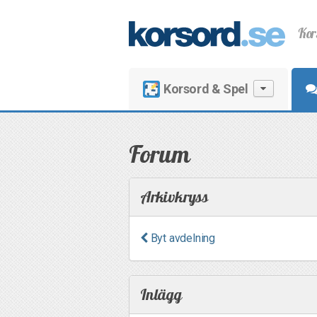
Kor
Korsord & Spel
Forum
Arkivkryss
Byt avdelning
Inlägg