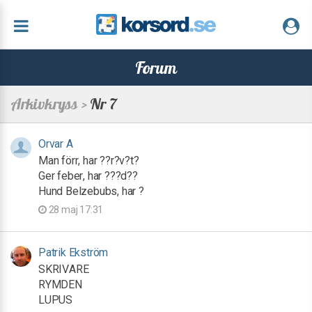
Forum
Arkivkryss >
Nr 7
Orvar A
Man förr, har ??r?v?t?
Ger feber, har ???d??
Hund Belzebubs, har ?
28 maj 17:31
Patrik Ekström
SKRIVARE
RYMDEN
LUPUS