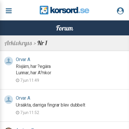
Forum
Arkivkryss >
Nr 1
Orvar A
Rivjärn, har ?egära
Lunnar, har A?nkor
7 jun 11:49
Orvar A
Ursäkta, darriga fingrar blev dubbelt
7 jun 11:52