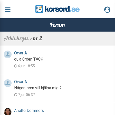
Forum
Arkivkryss >
nr 2
Orvar A
gula 0rden TACK
6 jun 18:55
Orvar A
Någon som vill hjälpa mig ?
7 jun 06:37
Anette Demmers