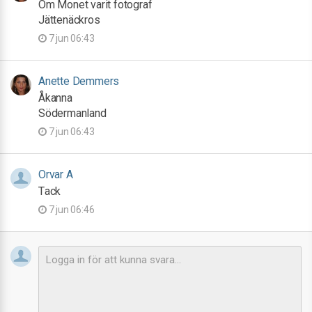
Om Monet varit fotograf
Jättenäckros
7 jun 06:43
Anette Demmers
Åkanna
Södermanland
7 jun 06:43
Orvar A
Tack
7 jun 06:46