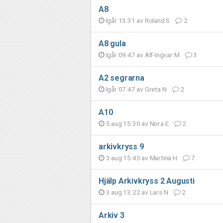
A8
Igår 13:31 av
Roland S
2
A8 gula
Igår 09:47 av
Alf-Ingvar M
3
A2 segrarna
Igår 07:47 av
Greta N
2
A10
5 aug 15:30 av
Nora E
2
arkivkryss 9
3 aug 15:45 av
Martina H
7
Hjälp Arkivkryss 2 Augusti
3 aug 13:22 av
Lars N
2
Arkiv 3