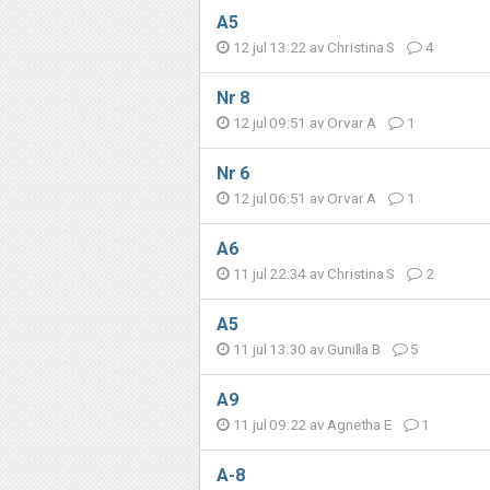
A5
12 jul 13:22 av
Christina S
4
Nr 8
12 jul 09:51 av
Orvar A
1
Nr 6
12 jul 06:51 av
Orvar A
1
A6
11 jul 22:34 av
Christina S
2
A5
11 jul 13:30 av
Gunilla B
5
A9
11 jul 09:22 av
Agnetha E
1
A-8