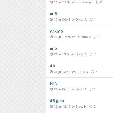
14 jul 12:07 av
Britt-Marie E
4
nr 5
14 jul 06:43 av
Orvar A
1
Arkiv 5
13 jul 17:24 av
Christina J
1
nr 5
13 jul 13:53 av
Orvar A
7
A6
13 jul 13:40 av
Hedda D
2
Nr 5
13 jul 06:40 av
Orvar A
1
A5 gula
12 jul 18:10 av
Greta N
2