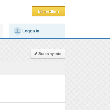
Bli medlem
Logga in
Skapa ny tråd