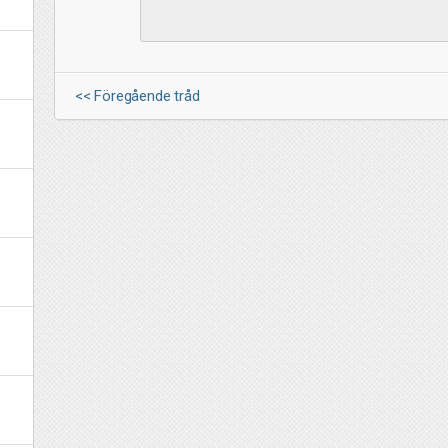
<< Föregående tråd