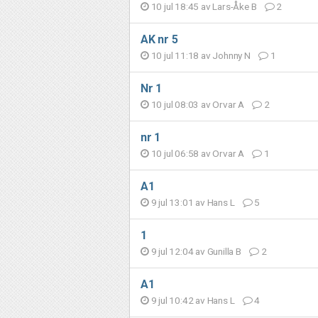
10 jul 18:45 av
Lars-Åke B
2
AK nr 5
10 jul 11:18 av
Johnny N
1
Nr 1
10 jul 08:03 av
Orvar A
2
nr 1
10 jul 06:58 av
Orvar A
1
A1
9 jul 13:01 av
Hans L
5
1
9 jul 12:04 av
Gunilla B
2
A1
9 jul 10:42 av
Hans L
4