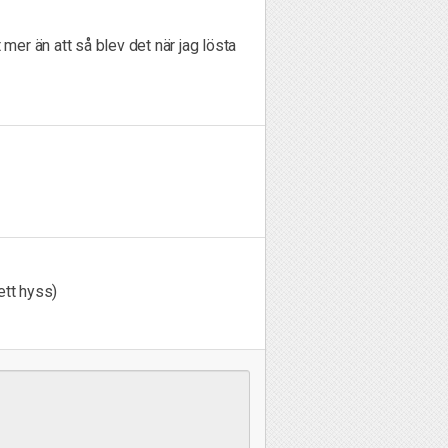
 mer än att så blev det när jag lösta
ett hyss)