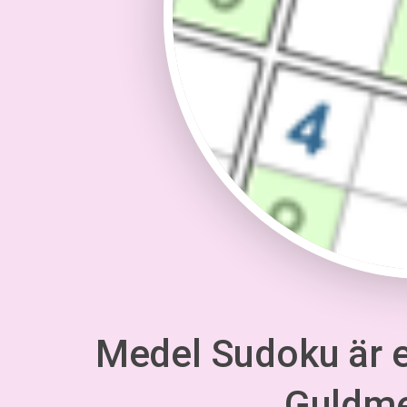
Medel Sudoku är en
Guldm