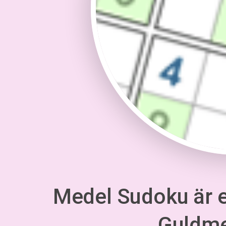
Medel Sudoku är en
Guldm