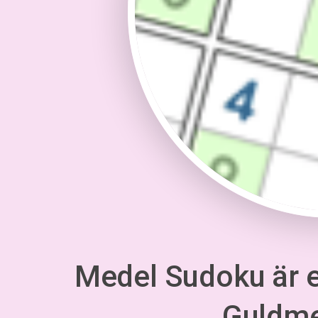
Medel Sudoku är en
Guldm