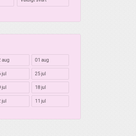
2 aug
01 aug
 jul
25 jul
 jul
18 jul
 jul
11 jul