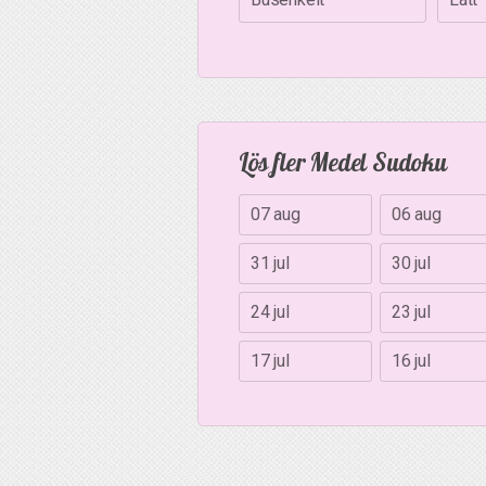
Lös fler Medel Sudoku
07 aug
06 aug
31 jul
30 jul
24 jul
23 jul
17 jul
16 jul