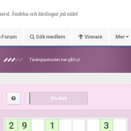
sord, Sudoku och tävlingar på nätet
Forum
Sök medlem
Vinnare
Mer
Tävlingsperioden har gått ut
0
% löst
2
9
1
3