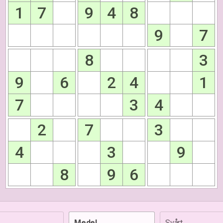
1
7
9
4
8
9
7
8
3
9
6
2
4
1
7
3
4
2
7
3
4
3
9
8
9
6
Medel
Svårt