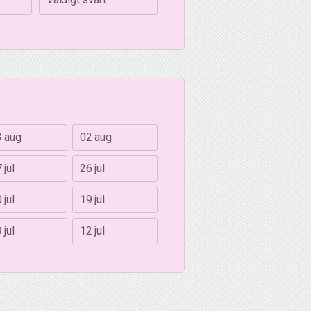
3 aug
02 aug
 jul
26 jul
 jul
19 jul
 jul
12 jul