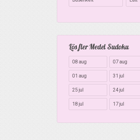
Lös fler Medel Sudoku
08 aug
07 aug
01 aug
31 jul
25 jul
24 jul
18 jul
17 jul