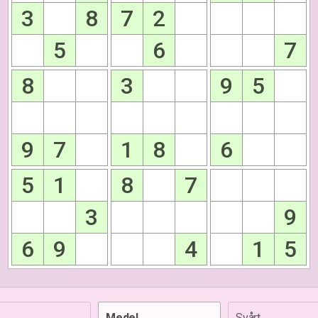
3
8
7
2
5
6
7
8
3
9
5
9
7
1
8
6
5
1
8
7
3
9
6
9
4
1
5
Medel
Svårt