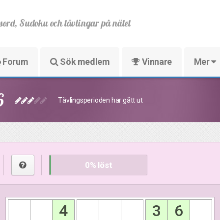
sord, Sudoku och tävlingar på nätet
Forum
Sök medlem
Vinnare
Mer
6
Tävlingsperioden har gått ut
0
% löst
4
3
6