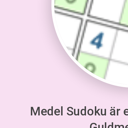
Medel Sudoku är en
Guldm