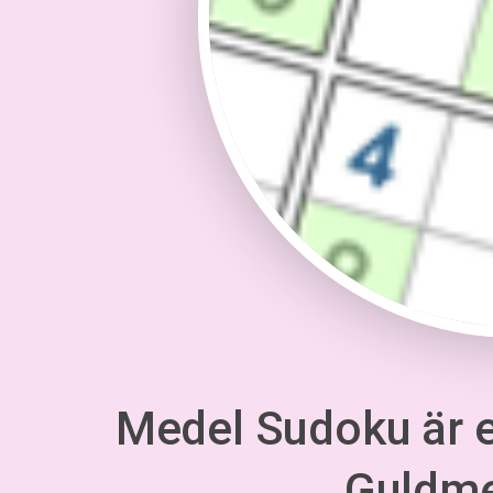
Medel Sudoku är en
Guldm