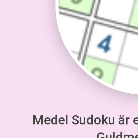
Medel Sudoku är en
Guldm