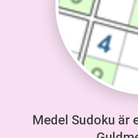
Medel Sudoku är en
Guldm