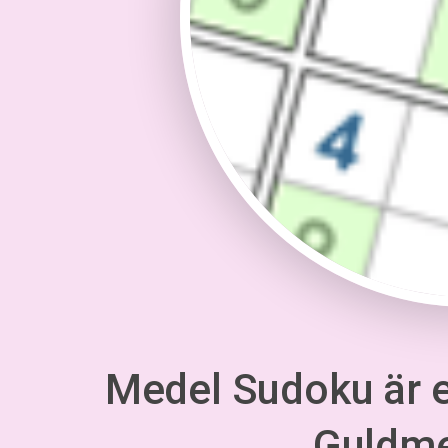
Medel Sudoku är en
Guldm