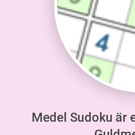
Medel Sudoku är en
Guldm