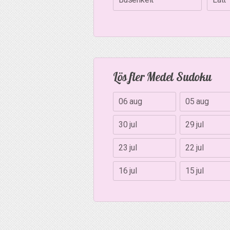
Lös fler Medel Sudoku
06 aug
05 aug
30 jul
29 jul
23 jul
22 jul
16 jul
15 jul