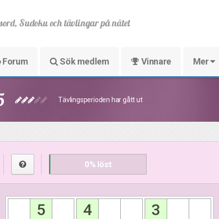
sord, Sudoku och tävlingar på nätet
Forum
Sök medlem
Vinnare
Mer
5
Tävlingsperioden har gått ut
0
% löst
5
4
3