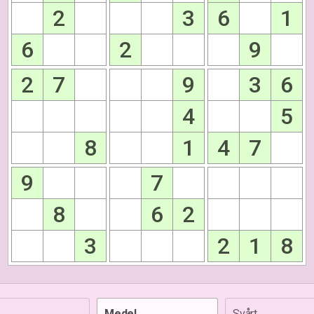
2
3
6
1
6
2
9
2
7
9
3
6
4
5
8
1
4
7
9
7
8
6
2
3
2
1
8
Medel
Svårt