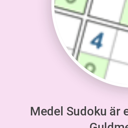
Medel Sudoku är en
Guldm