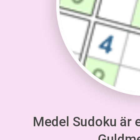
Medel Sudoku är en
Guldm