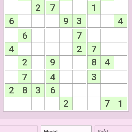
2
7
1
6
9
3
4
6
7
4
2
7
2
9
8
4
7
4
3
2
8
3
6
2
7
1
Medel
Svårt