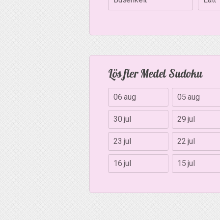
Lös fler Medel Sudoku
06 aug
05 aug
30 jul
29 jul
23 jul
22 jul
16 jul
15 jul