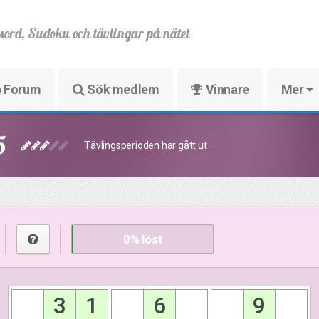
sord, Sudoku och tävlingar på nätet
Forum
Sök medlem
Vinnare
Mer
5
Tävlingsperioden har gått ut
0
% löst
3
1
6
9