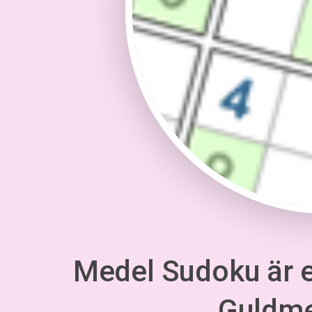
Medel Sudoku är en
Guldm