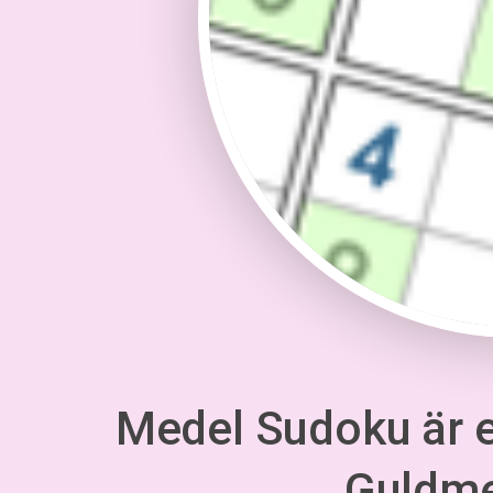
Medel Sudoku är en
Guldm