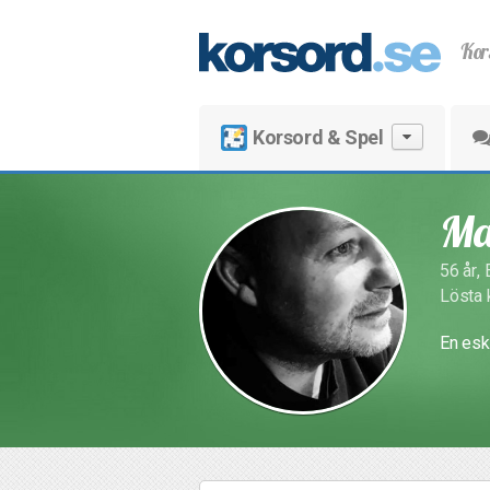
Kor
Korsord & Spel
Ma
56 år, 
Lösta 
En esk