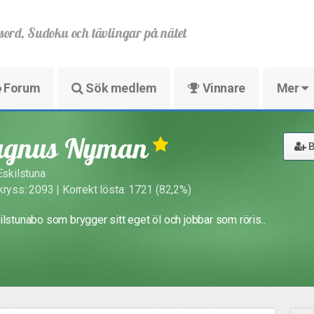
sord, Sudoku och tävlingar på nätet
Forum
Sök medlem
Vinnare
Mer
gnus Nyman
B
Eskilstuna
kryss: 2093 | Korrekt lösta: 1721 (82,2%)
ilstunabo som brygger sitt eget öl och jobbar som röris..