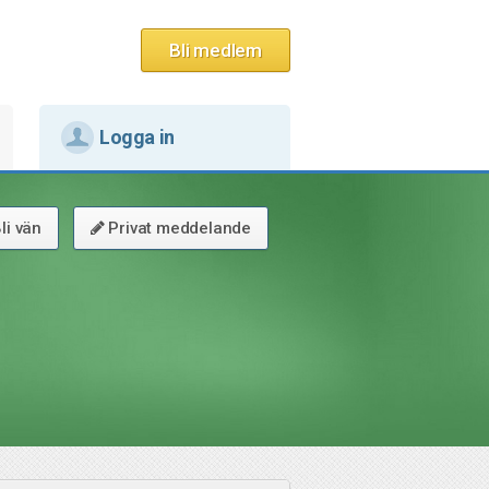
Bli medlem
Logga in
li vän
Privat meddelande