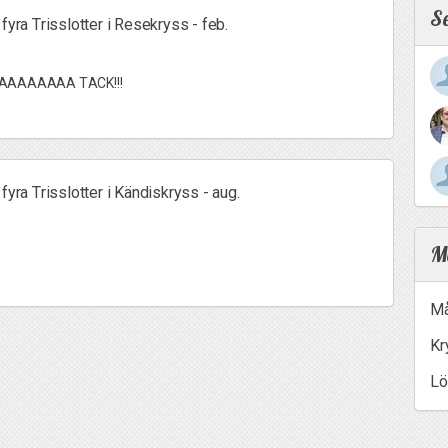
S
fyra Trisslotter i Resekryss - feb.
AAAAAAA TACK!!!
fyra Trisslotter i Kändiskryss - aug.
Me
Må
Kr
Lö