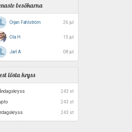
enaste besökarna
Örjan Fahlström
26 jul
Ola H
15 jul
Jarl A
08 jul
st lösta kryss
ndagskryss
243 st
ypto
243 st
rdagskryss
243 st