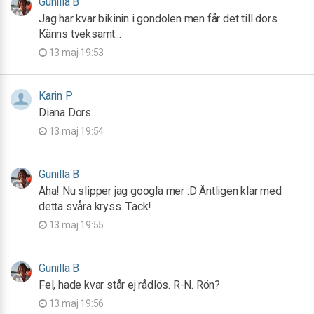
Gunilla B
Jag har kvar bikinin i gondolen men får det till dors.
Känns tveksamt...
13 maj 19:53
Karin P
Diana Dors.
13 maj 19:54
Gunilla B
Aha! Nu slipper jag googla mer :D Äntligen klar med
detta svåra kryss. Tack!
13 maj 19:55
Gunilla B
Fel, hade kvar står ej rådlös. R-N. Rön?
13 maj 19:56