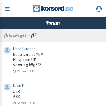
Forum
Arkivkryss >
A7
Hans Larsson
Bottenvarelse *E *
Harvpinnar *R*
Växer sig hög *S*
13 maj 19:15
Karin P
UER
ASK
13 maj 19:20