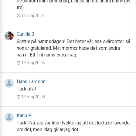
dessutom min namnsdag, Linnéa är mitt andra namn (av
tre).
13 maj 20:01
Gunilla B
Grattis på namnsdagen! Det heter vår ena svärdotter så
hon är gratulerad. Min mormor hade det som andra
namn. Ett fint namn tycker jag.
13 maj 20:05
Hans Larsson
Tack alla!
13 maj 20:08
Karin P
Tack! När jag var liten tyckte jag att det luktade lavendel
om det, men idag gillar jag det.