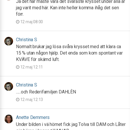
Ja det här måste vara det svåraste krysset under alla år
jag varit med här. Kan inte heller komma ihåg det sen
förr.
12 maj 08:00
Christina S
Normalt brukar jag lösa svåra krysset med att klara ca
15 % utan någon hjälp. Det enda som kom spontant var
KVÄVE för skämd luft.
12 maj 12:11
Christina S
......och Rederifamiljen DAHLÈN
12 maj 12:13
Anette Demmers
Under bilden i vä hörnet fick jag Tolva till DAM och Låter