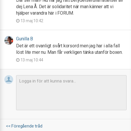
Där ser man! Nu har jag fått betydelsefulla rättelser av
dej Lena Å. Det är solidaritet när man känner att vi
hjälper varandra här i FORUM.
13 maj 10:42
Gunilla B
Det är ett ovanligt svårt korsord men jag har i alla fall
löst lite mer nu. Man får verkligen tänka utanför boxen.
13 maj 10:44
<< Föregående tråd