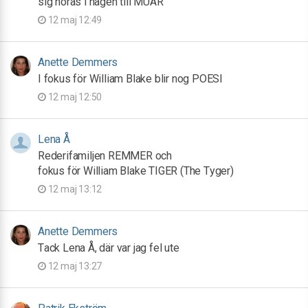
sig höras i hagen till MUAR
12 maj 12:49
Anette Demmers
I fokus för William Blake blir nog POESI
12 maj 12:50
Lena Å
Rederifamiljen REMMER och
fokus för William Blake TIGER (The Tyger)
12 maj 13:12
Anette Demmers
Tack Lena Å, där var jag fel ute
12 maj 13:27