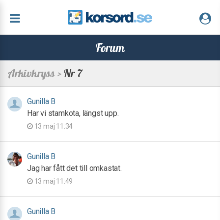
Forum
Arkivkryss >
Nr 7
Gunilla B
Har vi stamkota, längst upp.
13 maj 11:34
Gunilla B
Jag har fått det till omkastat.
13 maj 11:49
Gunilla B